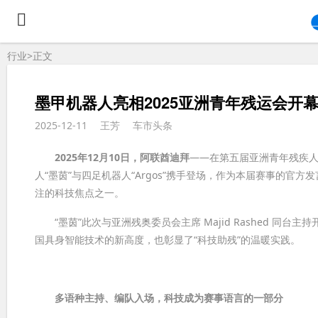
行业>
正文
墨甲机器人亮相2025亚洲青年残运会开
2025-12-11
王芳
车市头条
2025年12月10日，阿联酋迪拜
——在第五届亚洲青年残疾人运动
人“墨茵”与四足机器人“Argos”携手登场，作为本届赛事的
注的科技焦点之一。
“墨茵”此次与亚洲残奥委员会主席 Majid Rashed 同
国具身智能技术的新高度，也彰显了“科技助残”的温暖实践。
多语种主持、编队入场，科技成为赛事语言的一部分