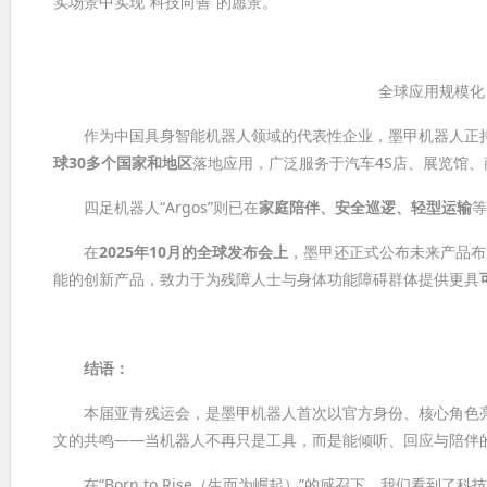
实场景中实现“科技向善”的愿景。
全球应用规模化
作为中国具身智能机器人领域的代表性企业，墨甲机器人正持续
球30多个国家和地区
落地应用，广泛服务于汽车4S店、展览馆
四足机器人“Argos”则已在
家庭陪伴、安全巡逻、轻型运输
在
2025年10月的全球发布会上
，墨甲还正式公布未来产品布
能的创新产品，致力于为残障人士与身体功能障碍群体提供更具
结语：
本届亚青残运会，是墨甲机器人首次以官方身份、核心角色亮
文的共鸣——当机器人不再只是工具，而是能倾听、回应与陪伴
在“Born to Rise（生而为崛起）”的感召下，我们看