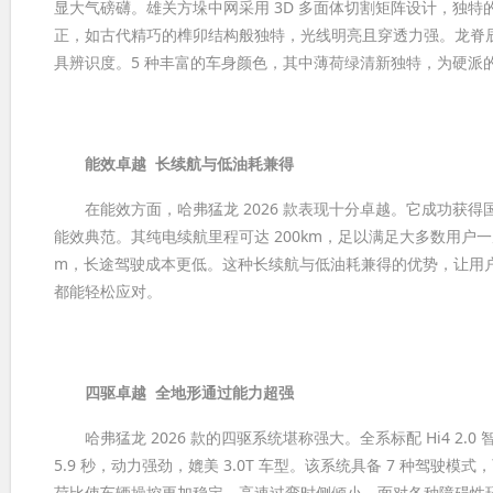
显大气磅礴。雄关方垛中网采用 3D 多面体切割矩阵设计，独
正，如古代精巧的榫卯结构般独特，光线明亮且穿透力强。龙脊辰
具辨识度。5 种丰富的车身颜色，其中薄荷绿清新独特，为硬派
能效卓越
长续航与低油耗兼得
在能效方面，哈弗猛龙 2026 款表现十分卓越。它成功获得国
能效典范。其纯电续航里程可达 200km，足以满足大多数用户一周
m，长途驾驶成本更低。这种长续航与低油耗兼得的优势，让用
都能轻松应对。
四驱卓越
全地形通过能力超强
哈弗猛龙 2026 款的四驱系统堪称强大。全系标配 Hi4 2.0 
5.9 秒，动力强劲，媲美 3.0T 车型。该系统具备 7 种驾驶
荷比使车辆操控更加稳定，高速过弯时侧倾小，面对各种障碍性