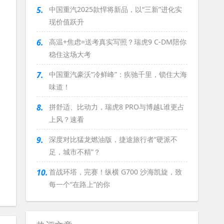
5.
中国重汽2025款悍将新品，以“三新”进化实
现价值跃升
6.
高温+焦虑=送考真实写照？瑞虎9 C-DM陪你
稳住这场大考
7.
中国重汽豪沃“冷鲜峰”：疾驰千里，锁住大海
味道！
8.
拼舒适、比动力，瑞虎8 PRO与博越L谁更占
上风？速看
9.
深度对比猛龙燃油版，捷途旅行者“硬派不
足，城市不精”？
10.
首战环塔，完赛！纵横 G700 沙海凯旋，致
每一个“在路上”的你