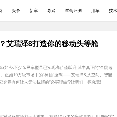
页
头条
新车
导购
试驾评测
用车
技
行？艾瑞泽8打造你的移动头等舱
就?如今,不少亲民车型早已实现高价值跃升,其中真正的“全能选
。正如10万级市场中的“神仙”座驾——艾瑞泽8,从空间、智能
究竟有何让人无法抗拒的“必买理由”?让我们一探究竟!
对出行体验都无比重要。有些10万级的座驾喜欢让用户做“空