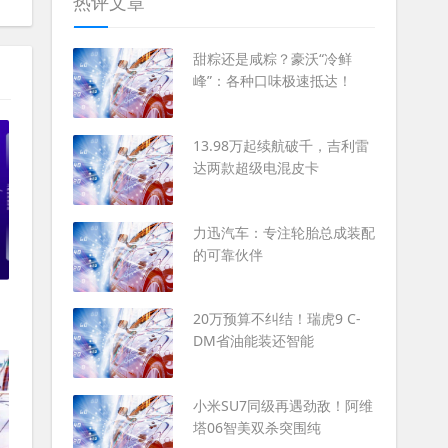
热评文章
甜粽还是咸粽？豪沃“冷鲜
峰”：各种口味极速抵达！
13.98万起续航破千，吉利雷
达两款超级电混皮卡
力迅汽车：专注轮胎总成装配
的可靠伙伴
20万预算不纠结！瑞虎9 C-
DM省油能装还智能
小米SU7同级再遇劲敌！阿维
塔06智美双杀突围纯