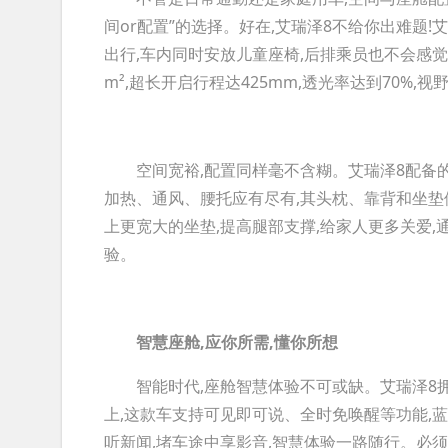
间or配置”的选择。好在,艾瑞泽8不给你出难题!
出行,车内同时安放儿童座椅,后排乘员也不会感觉
m²,超长开启行程达425mm,透光率达到70%,
空间宽裕,配置同样毫不含糊。艾瑞泽8配备的
加热、通风、腰托应有尽有,其头枕、靠背和坐垫
上更宽大的坐垫,提高腿部支撑,给家人更多关爱
验。
智慧座舱,
应你所需,懂你所想
智能时代,座舱智慧体验不可或缺。艾瑞泽8拥有2
上,这款车支持可见即可说、全时免唤醒等功能,
听新闻,堵车途中享影音,智慧体验一路随行。必须