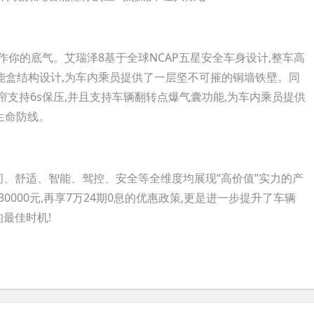
的底气。艾瑞泽8基于全球NCAP五星安全车身设计,整车高
吸能盒结构设计,为车内乘员提供了一层坚不可摧的铜墙铁壁。同
气帘支持6s保压,并且支持车辆翻转点爆气囊功能,为车内乘员提供
生命防线。
、舒适、智能、驾控、安全等全维度均展现“高价值”实力的产
0000元,再享7万24期0息的优惠政策,更是进一步提升了车辆
最佳时机!