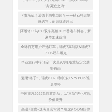
访“死亡之海”
卡友亲证！汕德卡纯电自卸车——砂石料运输
就选它，耐磨抗造超出
阿维塔11与012双车亮相2025香港车博会，新
豪华加速落地
全球百万用户严选好车，瑞虎7高能版&瑞虎7
PLUS双车曝光
毕业旅行神车预定！火星9刀锋版重新定义越
野自由
避暑“搭子”，瑞虎8 PRO和长安CS75 PLUS谁
更够格
中国重汽2025款悍将新品，以“三新”进化实现
价值跃升
高温+焦虑=送考真实写照？瑞虎9 C-DM陪你