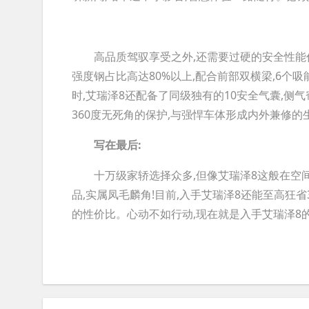
高品质驾驭享受之外,还需要过硬的安全性能作你
强度钢占比高达80%以上,配合前部双横梁,6个
时,艾瑞泽8还配备了同级独有的10安全气囊,侧
360度无死角的保护,与强悍车体形成内外兼修的
写在最后:
十万级家轿选择众多,但像艾瑞泽8这般在空间
品,实属凤毛麟角!目前,入手艾瑞泽8还能至高狂省3
的性价比。心动不如行动,现在就是入手艾瑞泽8的