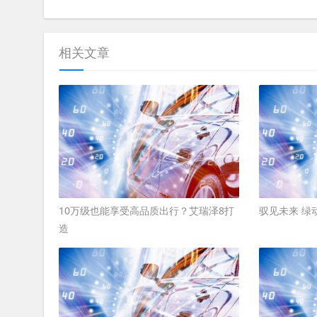
相关文章
10万级也能享受高品质出行？艾瑞泽8打
驭见未来 绿动
造