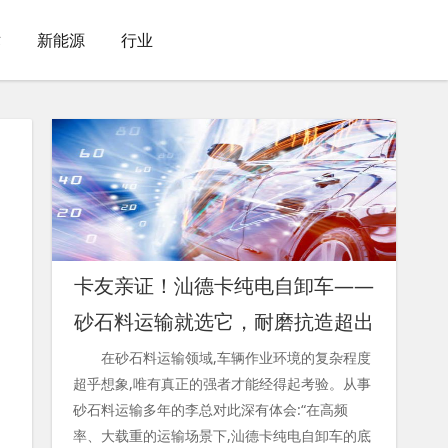
术
新能源
行业
卡友亲证！汕德卡纯电自卸车——
砂石料运输就选它，耐磨抗造超出
在砂石料运输领域,车辆作业环境的复杂程度
超乎想象,唯有真正的强者才能经得起考验。从事
砂石料运输多年的李总对此深有体会:“在高频
率、大载重的运输场景下,汕德卡纯电自卸车的底