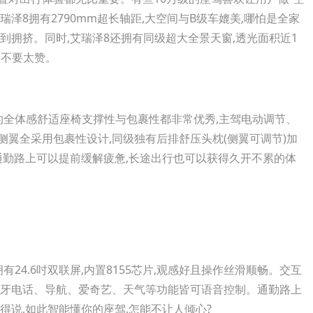
艾瑞泽8拥有2790mm超长轴距,大空间与B级车媲美,哪怕是全家
到拥挤。同时,艾瑞泽8还拥有同级超大全景天窗,透光面积近1
视野不要太赞。
全体感舒适座椅支撑性与包裹性都非常优秀,主驾电动调节、
侧翼全采用包裹性设计,同级独有后排舒压头枕(侧翼可调节)加
,通勤路上可以提前缓解疲惫,长途出行也可以获得久开不累的体
4.6吋双联屏,内置8155芯片,观感好且操作丝滑顺畅。交互
蓝牙电话、导航、爱奇艺、天气等功能皆可语音控制。通勤路上
得说,如此智能懂你的座驾,怎能不让人倾心?