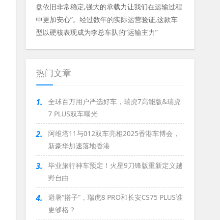
盘依旧非常稳定,强大的承载力让我们在运输过程
中更加安心”。经过数年的实际运营验证,这款车
型以硬核表现成为李总车队的“运输主力”
热门文章
1.
全球百万用户严选好车，瑞虎7高能版&瑞虎
7 PLUS双车曝光
2.
阿维塔11与012双车亮相2025香港车博会，
新豪华加速落地香港
3.
毕业旅行神车预定！火星9刀锋版重新定义越
野自由
4.
避暑“搭子”，瑞虎8 PRO和长安CS75 PLUS谁
更够格？