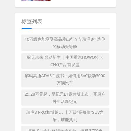
标签列表
10万级也能享受高品质出行？艾瑞泽8打造你
的移动头等舱
驭见未来 绿动新生 | 中国重汽HOWO轻卡
CNG产品首发盛
解码高通ADAS白皮书：如何用SoC撬动3000
万辆汽车
25.28万元起，星纪元ET露营版上市，开启户
外生活新纪元
瑞虎8 PRO和博越L，十万级“高价值”SUV之
争，谁能笑到
用技术冗余让旅行无所不至，纵横G700再