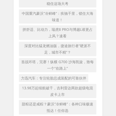
稳住这场大考
中国重汽豪沃“冷鲜峰”：疾驰千里，锁住大海
味道！
拼舒适、比动力，瑞虎8 PRO与博越L谁更占
上风？速看
深度对比猛龙燃油版，捷途旅行者“硬派不
足，城市不精”？
首战环塔，完赛！纵横 G700 沙海凯旋，致每
一个“在路上”
力迅汽车：专注轮胎总成装配的可靠伙伴
13.98万起续航破千，吉利雷达两款超级电混
皮卡上市
甜粽还是咸粽？豪沃“冷鲜峰”：各种口味极速
抵达！任你选