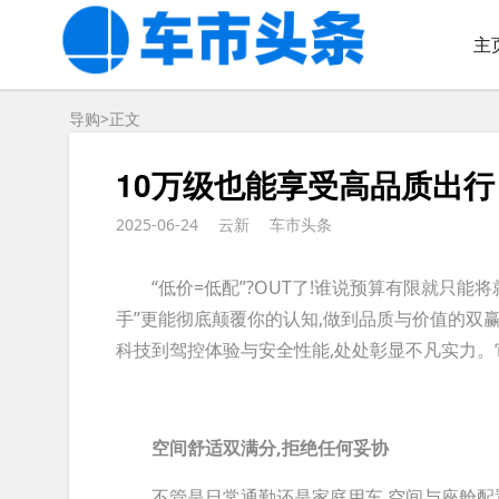
主
导购>
正文
10万级也能享受高品质出
2025-06-24
云新
车市头条
“低价=低配”?OUT了!谁说预算有限就只能将
手”更能彻底颠覆你的认知,做到品质与价值的双赢
科技到驾控体验与安全性能,处处彰显不凡实力。它
空间舒适双满分,拒绝任何妥协
不管是日常通勤还是家庭用车,空间与座舱配置