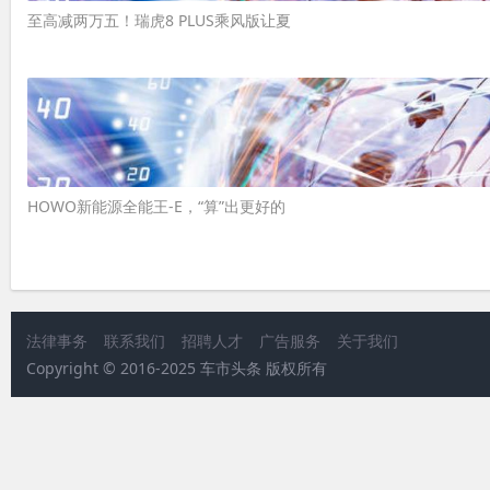
至高减两万五！瑞虎8 PLUS乘风版让夏
HOWO新能源全能王-E，“算”出更好的
法律事务
联系我们
招聘人才
广告服务
关于我们
Copyright © 2016-2025 车市头条 版权所有