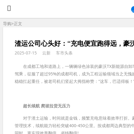
导购>
正文
渣运公司心头好：“充电便宜跑得远，豪沃
2025-07-15
云新
车市头条
在成都工地和道路上，一辆辆绿色涂装的豪沃TX新能源自卸车
驾乘，征服了超过95%的成都司机，成为工程运输领域当之无愧
稳稳扛起重任，被老司机们竖起大拇指称赞：“这车，巴适得板！
超长续航
爬坡拉货无压力
对于渣土运输，时间就是金钱，频繁充电意味着效率打折。豪沃
管理技术，续航能力轻松突破400-450公里。按成都周边典
同时，更实现效率翻倍、省钱翻倍!