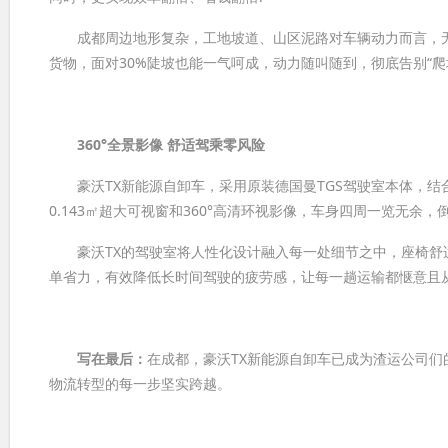
成都周边地形复杂，工地坡道、山区泥路对车辆动力而言，无疑
货物，面对30%陡坡也能一气呵成，动力随叫随到，彻底告别“爬
360
°
全景影像
舒适驾乘
零风险
豪沃TX新能源自卸车，采用原装德国曼TGS驾驶室本体，结
0.143㎡超大可视窗和360°高清环视影像，车身四周一览无
豪沃TX的驾驶室将人性化设计融入每一处细节之中，座椅舒
单省力，有效降低长时间驾驶的疲劳感，让每一趟运输都惬意且
写在最后：
在成都，豪沃TX新能源自卸车已成为渣运公司们
物流转型的每一步坚实跨越。